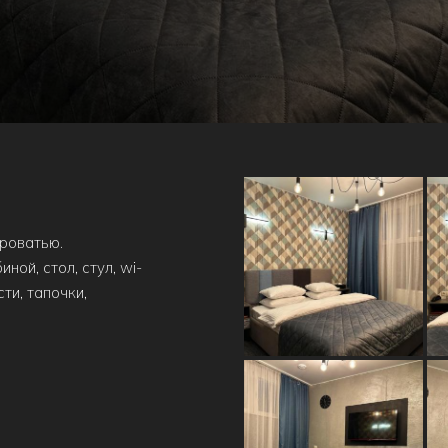
кроватью.
ной, стол, стул, wi-
ти, тапочки,