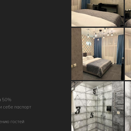
та 50%
и себе паспорт
ению гостей