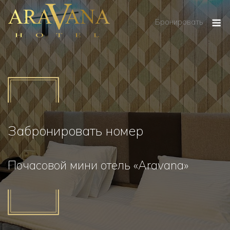
Перейти
М
к
Бронировать
содержанию
Забронировать номер
Почасовой мини отель «Aravana»